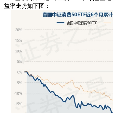
益率走势如下图：