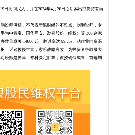
4月19日历间买入，并在2024年4月20日之后卖出或仍持有而
讼师供稿，不代表新浪财经的不雅点。刘鹏讼师，专
得手为中青宝、国华网安、劲嘉股份（维权）等 300 余家
目卓著 14000 起，胜诉率达 99.2%。动作业内资深
中枢，诉讼教授丰富，索赔战略高效，为投资者争取最大
选对讼师是要津！专科决定胜算，教授确保成果，首选刘
）