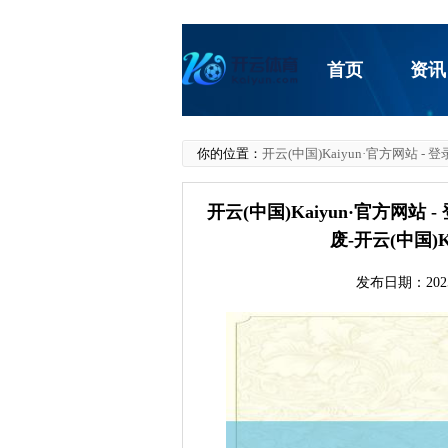
首页
资讯
你的位置：
开云(中国)Kaiyun·官方网站 - 
开云(中国)Kaiyun·官方网
废-开云(中国)K
发布日期：2025