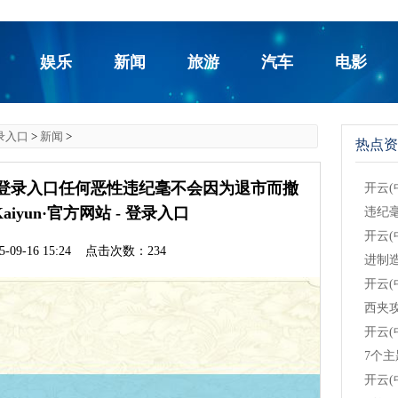
娱乐
新闻
旅游
汽车
电影
登录入口
>
新闻
>
热点资
站 - 登录入口任何恶性违纪毫不会因为退市而撤
开云(
aiyun·官方网站 - 登录入口
违纪
开云(
-09-16 15:24 点击次数：234
进制造
开云(
西夹
开云(
7个主
开云(