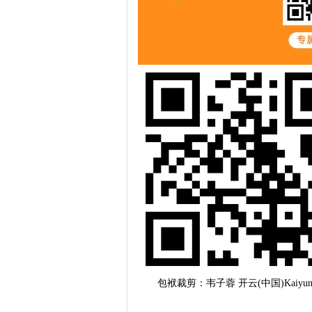
包袱裁剪：韦子蓉 开云(中国)Kaiyu