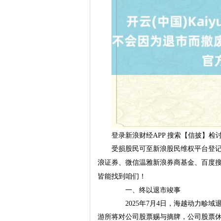
登录新浪财经APP 搜索【信披】检
受损股民可至新浪股民维权平台登记该公司维权：h
浪证券、微信温雅新浪券商基金、百度
皆能找到咱们！
一、终以退市竣事
2025年7月4日，海越动力畛域
游所将对公司股票赐与摘牌，公司股票休