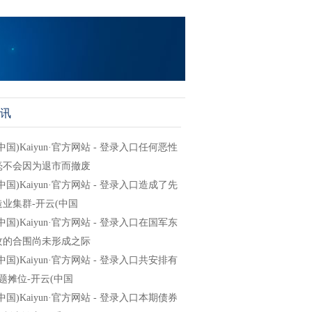
讯
中国)Kaiyun·官方网站 - 登录入口任何恶性
毫不会因为退市而撤废
中国)Kaiyun·官方网站 - 登录入口造成了先
业集群-开云(中国
中国)Kaiyun·官方网站 - 登录入口在国军东
攻的合围尚未形成之际
中国)Kaiyun·官方网站 - 登录入口共安排有
题摊位-开云(中国
中国)Kaiyun·官方网站 - 登录入口本期债券