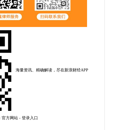
海量资讯、精确解读，尽在新浪财经APP
n·官方网站 - 登录入口