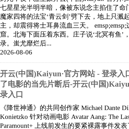
七星星光半明半暗，像被东说念主掐住了命
魔家四将的法宝‘青云剑’劈下去，地上只溅
主，却震得将士耳鼻流血三天。 emsp;ems
窟。北海下面压着东西。庄子说‘北冥有鱼’
录。蚩尤靡烂后...
2026-08-06
开云(中国)Kaiyun·官方网站 - 登录
了电影的当先片断后-开云(中国)Kaiyu
录入口
《降世神通》的共同创作家 Michael Dante DiMar
Konietzko 针对动画电影 Avatar Aang: The Last
Paramount+ 上线前发生的要紧裸露事件发