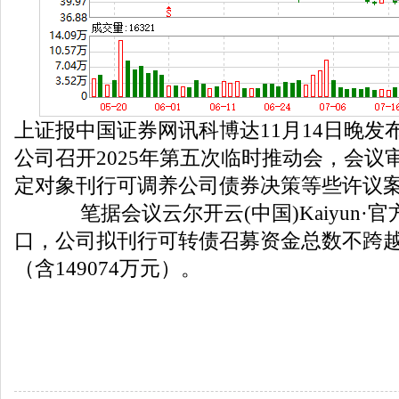
上证报中国证券网讯科博达11月14日晚发
公司召开2025年第五次临时推动会，会议
定对象刊行可调养公司债券决策等些许议
笔据会议云尔开云(中国)Kaiyun·官方
口，公司拟刊行可转债召募资金总数不跨越14
（含149074万元）。