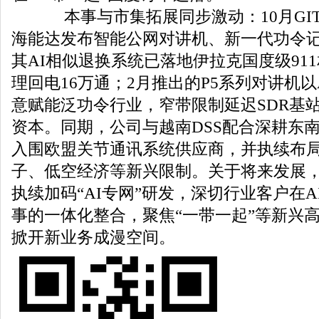
本事与市集拓展同步激动：10月GIT
海能达发布智能公网对讲机、新一代功令
其AI相似退换系统已落地伊拉克国度级91
理回电16万通；2月推出的P5系列对讲机以A
意赋能泛功令行业，窄带限制延迟SDR基
资本。同期，公司与越南DSS配合深耕东
入围欧盟关节通讯系统供应商，并执续布
子、低空经济等新兴限制。关于将来发展
执续加码“AI专网”研发，深切行业客户在A
事的一体化整合，聚焦“一带一起”等新兴
掀开新业务成漫空间。