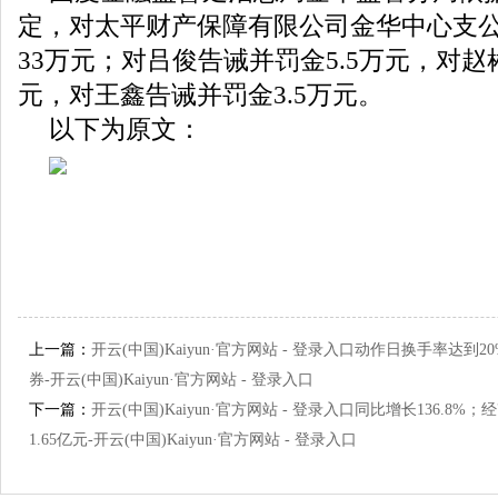
定，对太平财产保障有限公司金华中心支
33万元；对吕俊告诫并罚金5.5万元，对赵
元，对王鑫告诫并罚金3.5万元。
以下为原文：
上一篇：
开云(中国)Kaiyun·官方网站 - 登录入口动作日换手率达到2
券-开云(中国)Kaiyun·官方网站 - 登录入口
下一篇：
开云(中国)Kaiyun·官方网站 - 登录入口同比增长136.8%
1.65亿元-开云(中国)Kaiyun·官方网站 - 登录入口