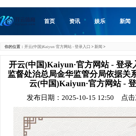
首页
资讯
娱乐
新闻
你的位置：
开云(中国)Kaiyun·官方网站 - 登录入口
>
新闻
>
开云(中国)Kaiyun·官方网站 - 
监督处治总局金华监管分局依据关系
云(中国)Kaiyun·官方网站 -
发布日期：2025-10-15 12:50 点