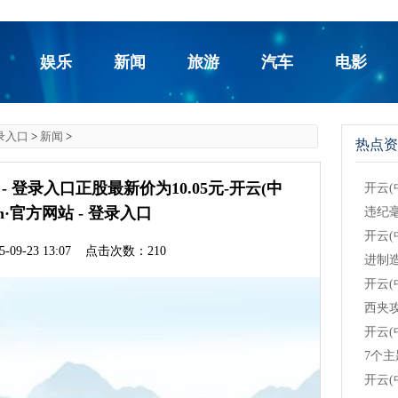
娱乐
新闻
旅游
汽车
电影
登录入口
>
新闻
>
热点资
站 - 登录入口正股最新价为10.05元-开云(中
开云(
un·官方网站 - 登录入口
违纪
开云(
-09-23 13:07 点击次数：210
进制造
开云(
西夹
开云(
7个主
开云(