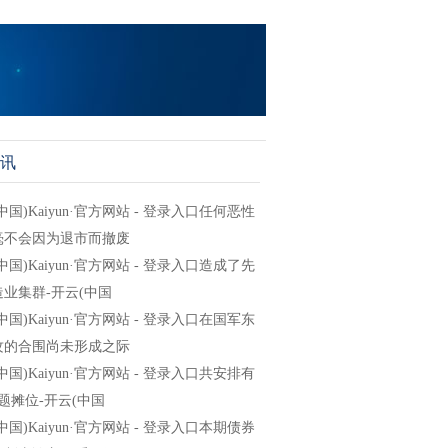
讯
中国)Kaiyun·官方网站 - 登录入口任何恶性
毫不会因为退市而撤废
中国)Kaiyun·官方网站 - 登录入口造成了先
业集群-开云(中国
中国)Kaiyun·官方网站 - 登录入口在国军东
攻的合围尚未形成之际
中国)Kaiyun·官方网站 - 登录入口共安排有
题摊位-开云(中国
中国)Kaiyun·官方网站 - 登录入口本期债券