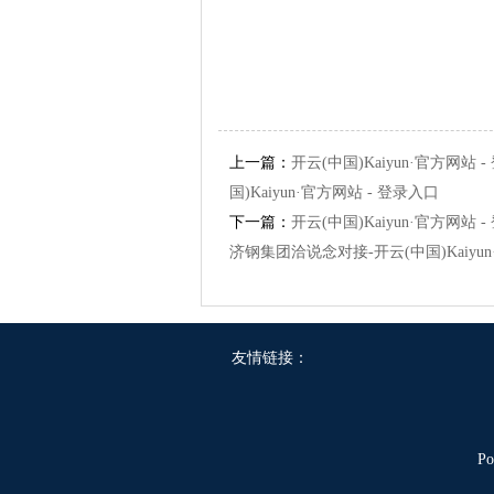
上一篇：
开云(中国)Kaiyun·官方网站 
国)Kaiyun·官方网站 - 登录入口
下一篇：
开云(中国)Kaiyun·官方网
济钢集团洽说念对接-开云(中国)Kaiyun
友情链接：
Po